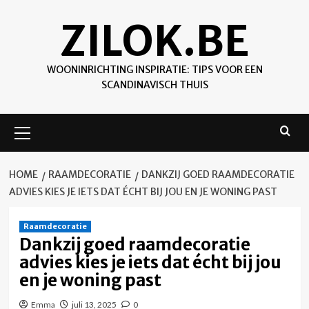
Skip
ZILOK.BE
to
content
WOONINRICHTING INSPIRATIE: TIPS VOOR EEN
SCANDINAVISCH THUIS
Primary
Menu
HOME
RAAMDECORATIE
DANKZIJ GOED RAAMDECORATIE
ADVIES KIES JE IETS DAT ÉCHT BIJ JOU EN JE WONING PAST
Raamdecoratie
Dankzij goed raamdecoratie
advies kies je iets dat écht bij jou
en je woning past
Emma
juli 13, 2025
0