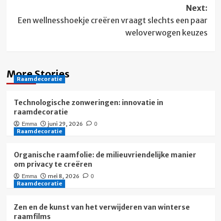
Next:
Een wellnesshoekje creëren vraagt slechts een paar
weloverwogen keuzes
More Stories
Raamdecoratie
Technologische zonweringen: innovatie in
raamdecoratie
juni 29, 2026
Emma
0
Raamdecoratie
Organische raamfolie: de milieuvriendelijke manier
om privacy te creëren
mei 8, 2026
Emma
0
Raamdecoratie
Zen en de kunst van het verwijderen van winterse
raamfilms