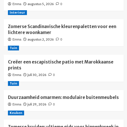
augustus 5, 2026
Emma
0
Interieur
Zomerse Scandinavische kleurenpaletten voor een
lichtere woonkamer
augustus 2, 2026
Emma
0
Tuin
Creëer een escapistische patio met Marokkaanse
prints
juli 30, 2026
Emma
0
Tuin
Duurzaamheid omarmen: modulaire buitenmeubels
juli 29, 2026
Emma
0
Keuken
Zomerse kruiden: ultieme gids voor binnenkweek in