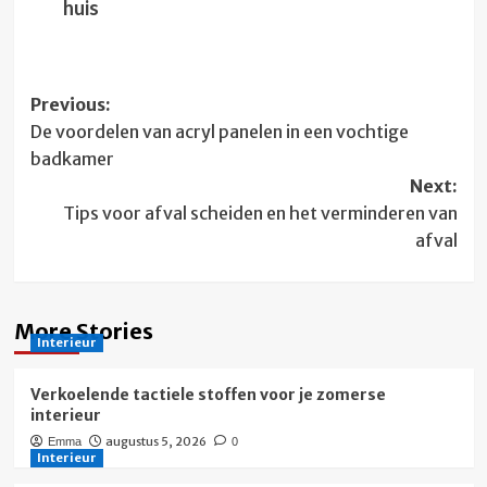
huis
Post
Previous:
De voordelen van acryl panelen in een vochtige
navigation
badkamer
Next:
Tips voor afval scheiden en het verminderen van
afval
More Stories
Interieur
Verkoelende tactiele stoffen voor je zomerse
interieur
augustus 5, 2026
Emma
0
Interieur