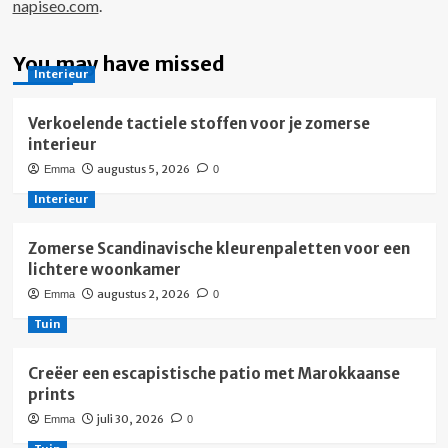
napiseo.com
.
You may have missed
Interieur
Verkoelende tactiele stoffen voor je zomerse
interieur
augustus 5, 2026
Emma
0
Interieur
Zomerse Scandinavische kleurenpaletten voor een
lichtere woonkamer
augustus 2, 2026
Emma
0
Tuin
Creëer een escapistische patio met Marokkaanse
prints
juli 30, 2026
Emma
0