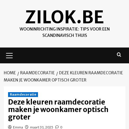
Skip
ZILOK.BE
to
content
WOONINRICHTING INSPIRATIE: TIPS VOOR EEN
SCANDINAVISCH THUIS
Primary
Menu
HOME
RAAMDECORATIE
DEZE KLEUREN RAAMDECORATIE
MAKEN JE WOONKAMER OPTISCH GROTER
Raamdecoratie
Deze kleuren raamdecoratie
maken je woonkamer optisch
groter
Emma
maart 31, 2025
0