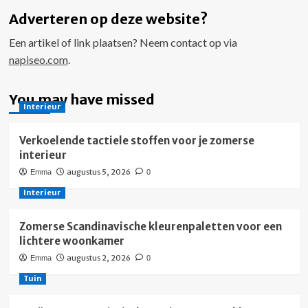
Adverteren op deze website?
Een artikel of link plaatsen? Neem contact op via
napiseo.com
.
You may have missed
Interieur
Verkoelende tactiele stoffen voor je zomerse
interieur
augustus 5, 2026
Emma
0
Interieur
Zomerse Scandinavische kleurenpaletten voor een
lichtere woonkamer
augustus 2, 2026
Emma
0
Tuin