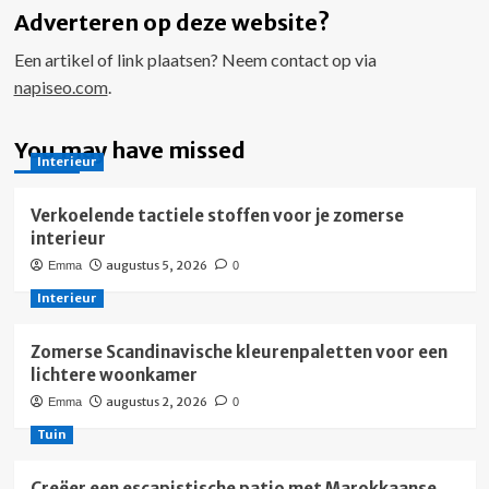
Adverteren op deze website?
Een artikel of link plaatsen? Neem contact op via
napiseo.com
.
You may have missed
Interieur
Verkoelende tactiele stoffen voor je zomerse
interieur
augustus 5, 2026
Emma
0
Interieur
Zomerse Scandinavische kleurenpaletten voor een
lichtere woonkamer
augustus 2, 2026
Emma
0
Tuin
Creëer een escapistische patio met Marokkaanse