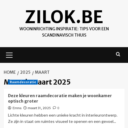
Skip
ZILOK.BE
to
content
WOONINRICHTING INSPIRATIE: TIPS VOOR EEN
SCANDINAVISCH THUIS
Primary
Menu
HOME
2025
MAART
Maand:
maart 2025
Raamdecoratie
Deze kleuren raamdecoratie maken je woonkamer
optisch groter
maart 31, 2025
Emma
0
Lichte kleuren hebben een unieke kracht in interieurontwerp.
Ze zijn in staat om ruimtes visueel te openen en een gevoel...