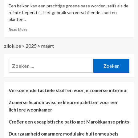
én
Een balkon kan een prachtige groene oase worden, zelfs als de
stijlvolle
ruimte beperkt is. Het gebruik van verschillende soorten
oplossingen
planten...
Read
Read More
more
about
zilok.be
>
2025
>
maart
Maak
je
balkon
Zoeken
sfeervol
naar:
met
trendy
decoratie
en
Verkoelende tactiele stoffen voor je zomerse interieur
accessoires
Zomerse Scandinavische kleurenpaletten voor een
lichtere woonkamer
Creëer een escapistische patio met Marokkaanse prints
Duurzaamheid omarmen: modulaire buitenmeubels