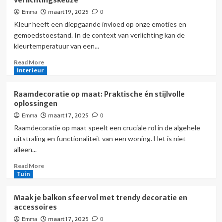
verlichtingskeuze
je
maart 19, 2025
Emma
0
een
moderne
Kleur heeft een diepgaande invloed op onze emoties en
maatwerk
gemoedstoestand. In de context van verlichting kan de
keuken
kleurtemperatuur van een...
met
een
Read
Read More
tijdloze
more
Interieur
look
about
De
Raamdecoratie op maat: Praktische én stijlvolle
impact
oplossingen
van
maart 17, 2025
Emma
0
kleur
en
Raamdecoratie op maat speelt een cruciale rol in de algehele
materiaal
uitstraling en functionaliteit van een woning. Het is niet
op
alleen...
je
verlichtingskeuze
Read
Read More
more
Tuin
about
Raamdecoratie
Maak je balkon sfeervol met trendy decoratie en
op
accessoires
maat:
maart 17, 2025
Emma
0
Praktische