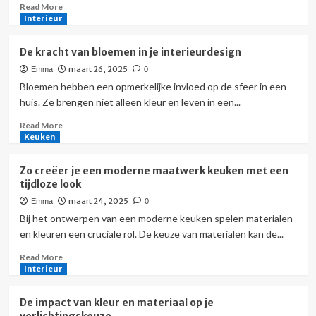
Read
Read More
more
Interieur
about
Deze
De kracht van bloemen in je interieurdesign
kleuren
maart 26, 2025
Emma
0
raamdecoratie
maken
Bloemen hebben een opmerkelijke invloed op de sfeer in een
je
huis. Ze brengen niet alleen kleur en leven in een...
woonkamer
Read
Read More
optisch
more
Keuken
groter
about
De
Zo creëer je een moderne maatwerk keuken met een
kracht
tijdloze look
van
maart 24, 2025
Emma
0
bloemen
in
Bij het ontwerpen van een moderne keuken spelen materialen
je
en kleuren een cruciale rol. De keuze van materialen kan de...
interieurdesign
Read
Read More
more
Interieur
about
Zo
De impact van kleur en materiaal op je
creëer