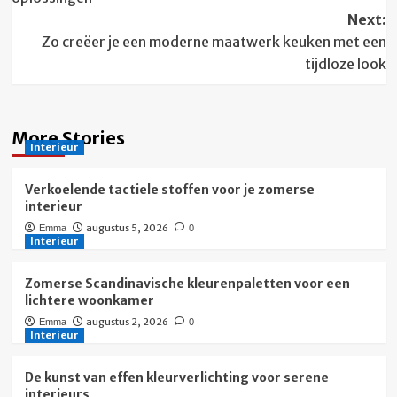
Next:
Zo creëer je een moderne maatwerk keuken met een
tijdloze look
More Stories
Interieur
Verkoelende tactiele stoffen voor je zomerse
interieur
augustus 5, 2026
Emma
0
Interieur
Zomerse Scandinavische kleurenpaletten voor een
lichtere woonkamer
augustus 2, 2026
Emma
0
Interieur
De kunst van effen kleurverlichting voor serene
interieurs