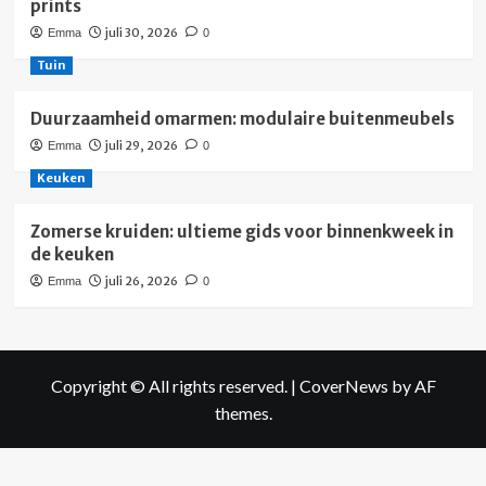
prints
juli 30, 2026
Emma
0
Tuin
Duurzaamheid omarmen: modulaire buitenmeubels
juli 29, 2026
Emma
0
Keuken
Zomerse kruiden: ultieme gids voor binnenkweek in
de keuken
juli 26, 2026
Emma
0
Copyright © All rights reserved.
|
CoverNews
by AF
themes.