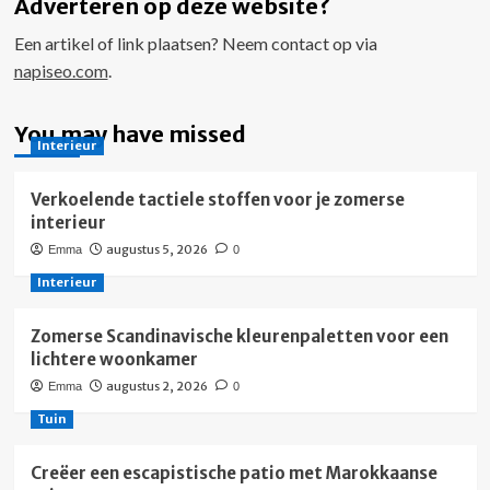
Adverteren op deze website?
Een artikel of link plaatsen? Neem contact op via
napiseo.com
.
You may have missed
Interieur
Verkoelende tactiele stoffen voor je zomerse
interieur
augustus 5, 2026
Emma
0
Interieur
Zomerse Scandinavische kleurenpaletten voor een
lichtere woonkamer
augustus 2, 2026
Emma
0
Tuin
Creëer een escapistische patio met Marokkaanse