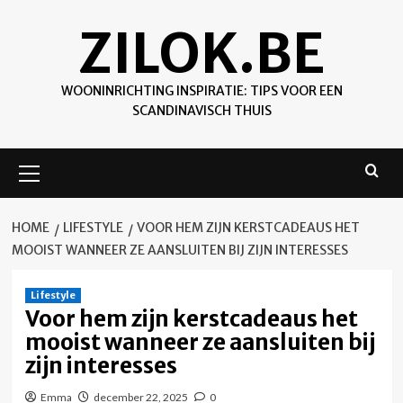
Skip
ZILOK.BE
to
content
WOONINRICHTING INSPIRATIE: TIPS VOOR EEN
SCANDINAVISCH THUIS
Primary
Menu
HOME
LIFESTYLE
VOOR HEM ZIJN KERSTCADEAUS HET
MOOIST WANNEER ZE AANSLUITEN BIJ ZIJN INTERESSES
Lifestyle
Voor hem zijn kerstcadeaus het
mooist wanneer ze aansluiten bij
zijn interesses
Emma
december 22, 2025
0