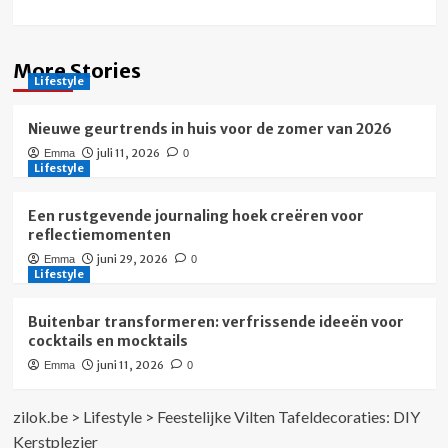
More Stories
Lifestyle
Nieuwe geurtrends in huis voor de zomer van 2026
juli 11, 2026
Emma
0
Lifestyle
Een rustgevende journaling hoek creëren voor
reflectiemomenten
juni 29, 2026
Emma
0
Lifestyle
Buitenbar transformeren: verfrissende ideeën voor
cocktails en mocktails
juni 11, 2026
Emma
0
zilok.be
>
Lifestyle
>
Feestelijke Vilten Tafeldecoraties: DIY
Kerstplezier