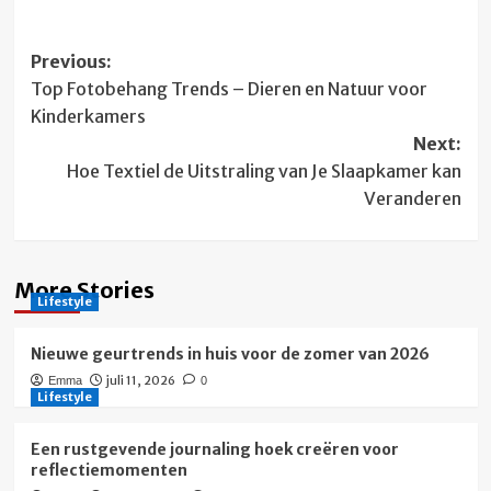
Post
Previous:
Top Fotobehang Trends – Dieren en Natuur voor
navigation
Kinderkamers
Next:
Hoe Textiel de Uitstraling van Je Slaapkamer kan
Veranderen
More Stories
Lifestyle
Nieuwe geurtrends in huis voor de zomer van 2026
juli 11, 2026
Emma
0
Lifestyle
Een rustgevende journaling hoek creëren voor
reflectiemomenten