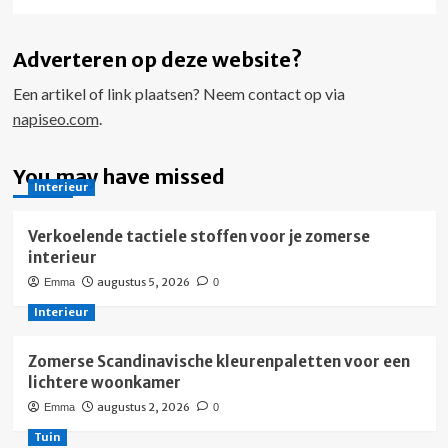
Adverteren op deze website?
Een artikel of link plaatsen? Neem contact op via
napiseo.com
.
You may have missed
Interieur
Verkoelende tactiele stoffen voor je zomerse
interieur
augustus 5, 2026
Emma
0
Interieur
Zomerse Scandinavische kleurenpaletten voor een
lichtere woonkamer
augustus 2, 2026
Emma
0
Tuin