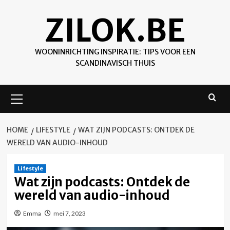
Skip
ZILOK.BE
to
content
WOONINRICHTING INSPIRATIE: TIPS VOOR EEN
SCANDINAVISCH THUIS
Primary
Menu
HOME
LIFESTYLE
WAT ZIJN PODCASTS: ONTDEK DE
WERELD VAN AUDIO-INHOUD
Lifestyle
Wat zijn podcasts: Ontdek de
wereld van audio-inhoud
Emma
mei 7, 2023