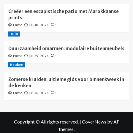
Creëer een escapistische patio met Marokkaanse
prints
juli 30, 2026
Emma
0
Tuin
Duurzaamheid omarmen: modulaire buitenmeubels
juli 29, 2026
Emma
0
Keuken
Zomerse kruiden: ultieme gids voor binnenkweek in
de keuken
juli 26, 2026
Emma
0
Copyright © All rights reserved.
|
CoverNews
by AF
themes.