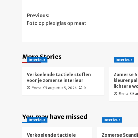
Post
Previous:
Foto op plexiglas op maat
navigation
More Stories
Interieur
Interieur
Verkoelende tactiele stoffen
Zomerse S
voor je zomerse interieur
kleurenpal
lichtere 
augustus 5, 2026
Emma
0
a
Emma
You may have missed
Interieur
Interieur
Verkoelende tactiele
Zomerse Scandi