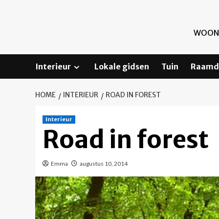
Skip
to
content
WOONI
Interieur
Lokale gidsen
Tuin
Raamd
HOME
INTERIEUR
ROAD IN FOREST
Interieur
Road in forest
Emma
augustus 10, 2014