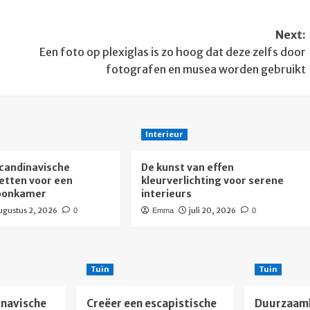
Next:
Een foto op plexiglas is zo hoog dat deze zelfs door
fotografen en musea worden gebruikt
Interieur
candinavische
De kunst van effen
etten voor een
kleurverlichting voor serene
woonkamer
interieurs
ugustus 2, 2026
juli 20, 2026
0
Emma
0
Tuin
Tuin
navische
Creëer een escapistische
Duurzaam