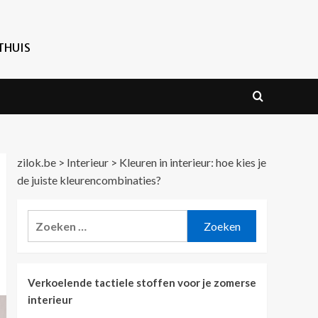
THUIS
zilok.be
>
Interieur
>
Kleuren in interieur: hoe kies je
de juiste kleurencombinaties?
Zoeken
naar:
Verkoelende tactiele stoffen voor je zomerse
interieur