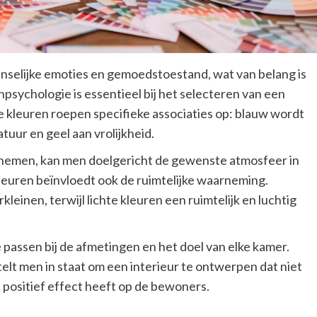
nselijke emoties en gemoedstoestand, wat van belang is
npsychologie is essentieel bij het selecteren van een
 kleuren roepen specifieke associaties op: blauw wordt
tuur en geel aan vrolijkheid.
 nemen, kan men doelgericht de gewenste atmosfeer in
leuren beïnvloedt ook de ruimtelijke waarneming.
einen, terwijl lichte kleuren een ruimtelijk en luchtig
e passen bij de afmetingen en het doel van elke kamer.
lt men in staat om een interieur te ontwerpen dat niet
n positief effect heeft op de bewoners.