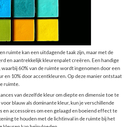
en ruimte kan een uitdagende taak zijn, maar met de
erd en aantrekkelijk kleurenpalet creëren. Een handige
el, waarbij 60% van de ruimte wordt ingenomen door een
ur en 10% door accentkleuren. Op deze manier ontstaat
e ruimte.
uances van dezelfde kleur om diepte en dimensie toe te
t voor blauw als dominante kleur, kun je verschillende
s en accessoires om een gelaagd en boeiend effect te
ening te houden met de lichtinval in de ruimte bij het
de kleuren kan beïnvloeden.