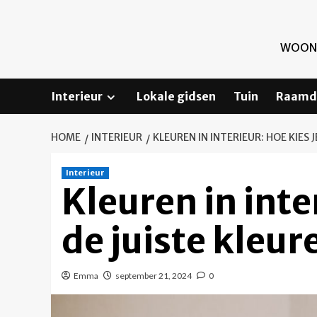
Skip
to
content
WOONI
Interieur
Lokale gidsen
Tuin
Raamd
HOME
INTERIEUR
KLEUREN IN INTERIEUR: HOE KIES
Interieur
Kleuren in inte
de juiste kleu
Emma
september 21, 2024
0