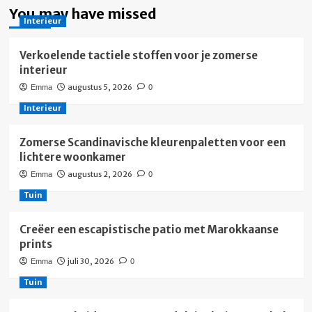
You may have missed
Interieur
Verkoelende tactiele stoffen voor je zomerse
interieur
augustus 5, 2026
Emma
0
Interieur
Zomerse Scandinavische kleurenpaletten voor een
lichtere woonkamer
augustus 2, 2026
Emma
0
Tuin
Creëer een escapistische patio met Marokkaanse
prints
juli 30, 2026
Emma
0
Tuin