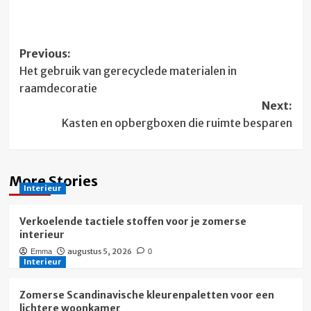
Post
Previous:
Het gebruik van gerecyclede materialen in
navigation
raamdecoratie
Next:
Kasten en opbergboxen die ruimte besparen
More Stories
Interieur
Verkoelende tactiele stoffen voor je zomerse
interieur
augustus 5, 2026
Emma
0
Interieur
Zomerse Scandinavische kleurenpaletten voor een
lichtere woonkamer