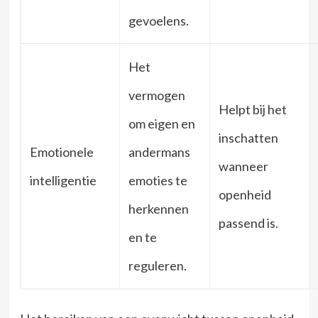
gevoelens.
Het
vermogen
Helpt bij het
om eigen en
inschatten
Emotionele
andermans
wanneer
intelligentie
emoties te
openheid
herkennen
passend is.
en te
reguleren.