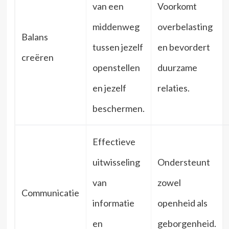
van een
Voorkomt
middenweg
overbelasting
Balans
tussen jezelf
en bevordert
creëren
openstellen
duurzame
en jezelf
relaties.
beschermen.
Effectieve
uitwisseling
Ondersteunt
van
zowel
Communicatie
informatie
openheid als
en
geborgenheid.