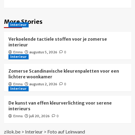
More Stories
Interieur
Verkoelende tactiele stoffen voor je zomerse
interieur
augustus 5, 2026
Emma
0
Interieur
Zomerse Scandinavische kleurenpaletten voor een
lichtere woonkamer
augustus 2, 2026
Emma
0
Interieur
De kunst van effen kleurverlichting voor serene
interieurs
juli 20, 2026
Emma
0
zilok.be
>
Interieur
>
Foto auf Leinwand