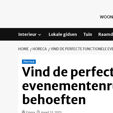
Skip
to
content
WOONI
Interieur
Lokale gidsen
Tuin
Raamd
HOME
HORECA
VIND DE PERFECTE FUNCTIONELE 
Horeca
Vind de perfec
evenementenr
behoeften
Emma
maart 13, 2023