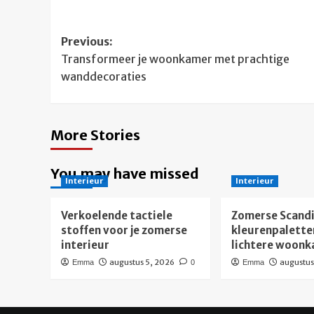
Post
Previous:
Transformeer je woonkamer met prachtige
navigation
wanddecoraties
More Stories
You may have missed
Interieur
Interieur
Verkoelende tactiele
Zomerse Scandi
stoffen voor je zomerse
kleurenpalette
interieur
lichtere woon
augustus 5, 2026
augustus
Emma
0
Emma