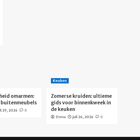
Keuken
heid omarmen:
Zomerse kruiden: ultieme
 buitenmeubels
gids voor binnenkweek in
de keuken
li 29, 2026
0
juli 26, 2026
Emma
0