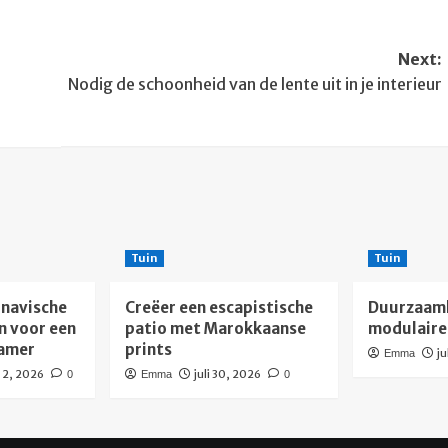
Next:
Nodig de schoonheid van de lente uit in je interieur
Tuin
Tuin
navische
Creëer een escapistische
Duurzaam
n voor een
patio met Marokkaanse
modulaire
kamer
prints
ju
Emma
 2, 2026
juli 30, 2026
0
Emma
0