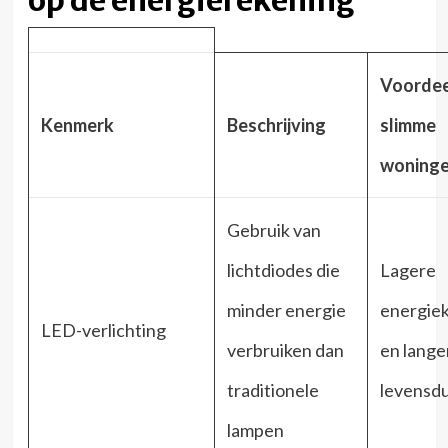
op de energierekening
Voordee
Kenmerk
Beschrijving
slimme
woning
Gebruik van
lichtdiodes die
Lagere
minder energie
energie
LED-verlichting
verbruiken dan
en lange
traditionele
levensd
lampen