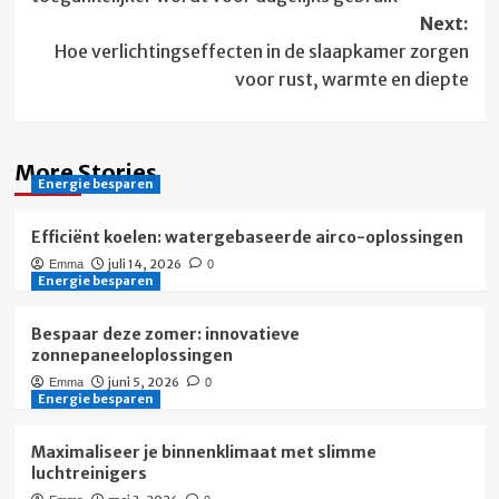
Next:
Hoe verlichtingseffecten in de slaapkamer zorgen
voor rust, warmte en diepte
More Stories
Energie besparen
Efficiënt koelen: watergebaseerde airco-oplossingen
juli 14, 2026
Emma
0
Energie besparen
Bespaar deze zomer: innovatieve
zonnepaneeloplossingen
juni 5, 2026
Emma
0
Energie besparen
Maximaliseer je binnenklimaat met slimme
luchtreinigers