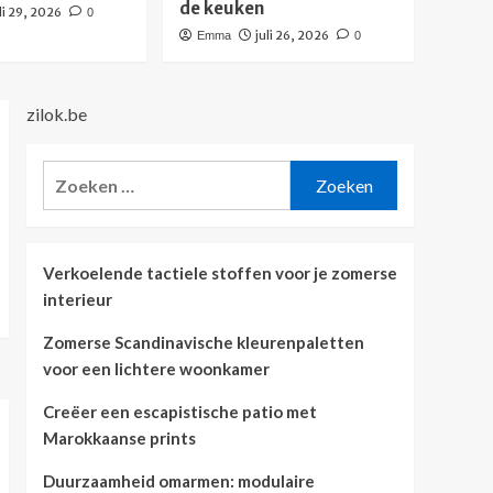
de keuken
li 29, 2026
0
juli 26, 2026
Emma
0
zilok.be
Zoeken
naar:
Verkoelende tactiele stoffen voor je zomerse
interieur
Zomerse Scandinavische kleurenpaletten
voor een lichtere woonkamer
Creëer een escapistische patio met
Marokkaanse prints
Duurzaamheid omarmen: modulaire