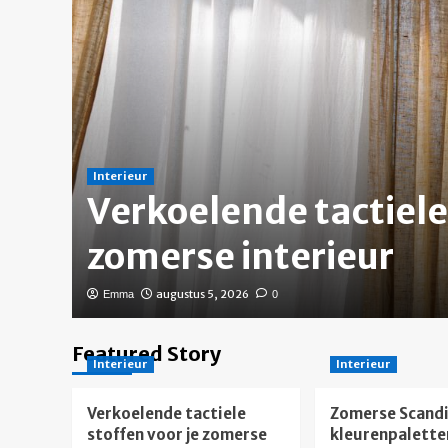
Interieur
r
Verkoelende tactiele 
zomerse interieur
augustus 5, 2026
Emma
0
Featured Story
Interieur
Interieur
Verkoelende tactiele
Zomerse Scandi
stoffen voor je zomerse
kleurenpalette