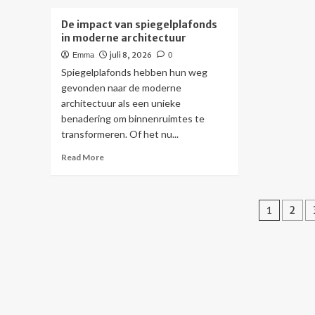
about
ab
De
Eff
De impact van spiegelplafonds
kunst
koe
in moderne architectuur
van
wa
juli 8, 2026
Emma
0
effen
air
kleurverlichting
op
Spiegelplafonds hebben hun weg
voor
gevonden naar de moderne
serene
architectuur als een unieke
interieurs
benadering om binnenruimtes te
transformeren. Of het nu...
Read
Read More
more
about
De
Beric
impact
1
2
van
pagin
spiegelplafonds
in
moderne
architectuur