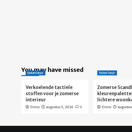
You may have missed
Interieur
Interieur
Verkoelende tactiele
Zomerse Scandi
stoffen voor je zomerse
kleurenpalette
interieur
lichtere woon
augustus 5, 2026
augustus
Emma
0
Emma