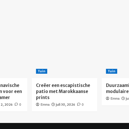
Tuin
Tuin
navische
Creëer een escapistische
Duurzaam
n voor een
patio met Marokkaanse
modulaire
kamer
prints
ju
Emma
 2, 2026
juli 30, 2026
0
Emma
0