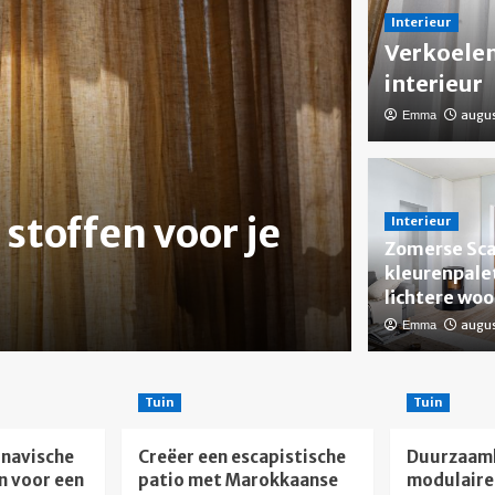
Interieur
Verkoelen
interieur
augus
Emma
Interieur
Zomer
stoffen voor je
kleure
Interieur
Zomerse Sca
woon
kleurenpale
lichtere wo
augustu
augus
Emma
Emma
Tuin
Tuin
navische
Creëer een escapistische
Duurzaam
n voor een
patio met Marokkaanse
modulaire