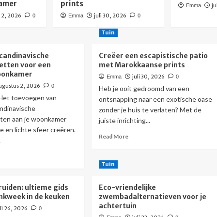
kamer
prints
ju
Emma
 2, 2026
juli 30, 2026
0
Emma
0
Tuin
candinavische
Creëer een escapistische patio
etten voor een
met Marokkaanse prints
woonkamer
juli 30, 2026
Emma
0
ugustus 2, 2026
0
Heb je ooit gedroomd van een
 Het toevoegen van
ontsnapping naar een exotische oase
ndinavische
zonder je huis te verlaten? Met de
tten aan je woonkamer
juiste inrichting...
e en lichte sfeer creëren.
Read
Read More
.
more
about
ad
Creëer
re
Tuin
een
out
escapistische
merse
uiden: ultieme gids
Eco-vriendelijke
patio
ndinavische
nkweek in de keuken
zwembadalternatieven voor je
met
urenpaletten
achtertuin
uli 26, 2026
Marokkaanse
0
or