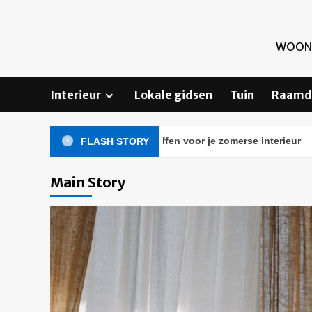
Skip
to
content
WOONI
Interieur
Lokale gidsen
Tuin
Raamd
Verkoelende tactiele stoffen voor je zomerse interieur
FLASH STORY
Main Story