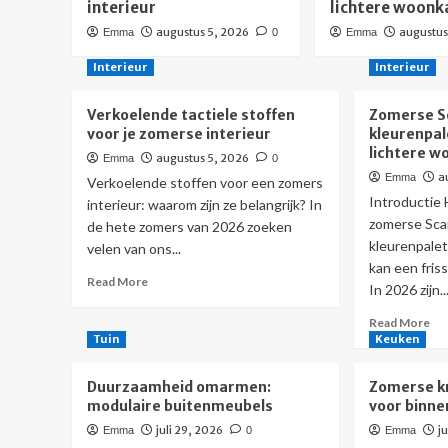
interieur
lichtere woon
augustus 5, 2026
augustus
Emma
0
Emma
Interieur
Interieur
Verkoelende tactiele stoffen
Zomerse S
voor je zomerse interieur
kleurenpal
lichtere 
augustus 5, 2026
Emma
0
a
Emma
Verkoelende stoffen voor een zomers
Introductie
interieur: waarom zijn ze belangrijk? In
zomerse Sca
de hete zomers van 2026 zoeken
kleurenpale
velen van ons...
kan een friss
Read
Read More
In 2026 zijn..
more
about
Re
Read More
Verkoelende
mo
Tuin
Keuken
tactiele
ab
stoffen
Zo
Duurzaamheid omarmen:
Zomerse kr
voor
Sca
modulaire buitenmeubels
voor binne
je
kle
zomerse
juli 29, 2026
j
Emma
0
Emma
vo