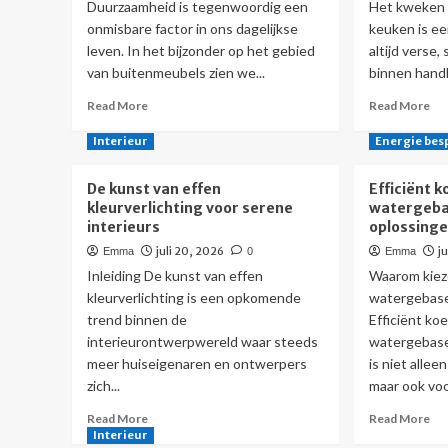
interieur
ee
Duurzaamheid is tegenwoordig een
Het kweken v
lic
onmisbare factor in ons dagelijkse
keuken is ee
wo
leven. In het bijzonder op het gebied
altijd verse
van buitenmeubels zien we...
binnen handb
Read
Re
Read More
Read More
more
mo
about
ab
Interieur
Energie bes
Duurzaamheid
Zo
omarmen:
kru
De kunst van effen
Efficiënt k
modulaire
ult
kleurverlichting voor serene
watergeba
buitenmeubels
gid
interieurs
oplossing
vo
juli 20, 2026
j
Emma
0
Emma
bi
in
Inleiding De kunst van effen
Waarom kiez
de
kleurverlichting is een opkomende
watergebase
ke
trend binnen de
Efficiënt ko
interieurontwerpwereld waar steeds
watergebase
meer huiseigenaren en ontwerpers
is niet allee
zich...
maar ook voor
Read
Re
Read More
Read More
more
mo
Interieur