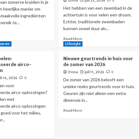
prints
juli 23, 2026
Emma
0
n
an zomerse kruiden in je
htere
Het hebben van een zwembad in de
n heerlijke manier om
onkamer
achtertuin is voor velen een droom.
, smaakvolle ingrediënten
Echter, traditionele zwembaden
ereik te...
kunnen zowel duur als...
ad
re
Read
Read More
out
more
paren
Lifestyle
merse
about
iden:
Eco-
oelen:
Nieuwe geurtrends in huis voor
ieme
vriendelijke
seerde airco-
de zomer van 2026
s
zwembadalternatieven
en
juli 11, 2026
Emma
0
or
voor
uli 14, 2026
0
nnenkweek
je
De zomer van 2026 belooft een
achtertuin
en voor
unieke reeks geurtrends voor in huis.
erde airco-oplossingen?
Geuren zijn niet alleen een extra
uken
elen met
dimensie in...
erde airco-oplossingen
Read
Read More
n goed voor het milieu,
more
...
about
Nieuwe
ad
geurtrends
re
in